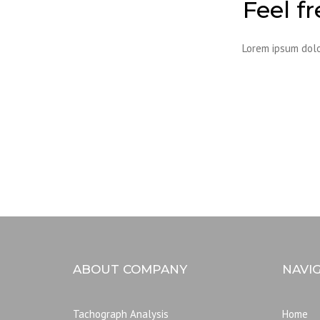
Feel f
Lorem ipsum dolo
ABOUT COMPANY
NAVI
Tachograph Analysis
Home