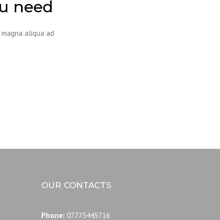
ou need
e magna aliqua ad
OUR CONTACTS
Phone:
07775445716