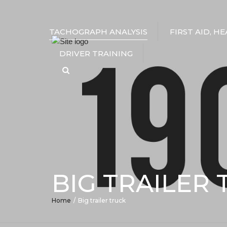
TACHOGRAPH ANALYSIS
FIRST AID, H
DRIVER TRAINING
Search
BIG TRAILER
Home
Big trailer truck