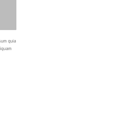
sum quia
liquam