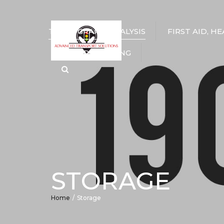
TACHOGRAPH ANALYSIS
FIRST AID, H
DRIVER TRAINING
Search
STORAGE
Home
Storage