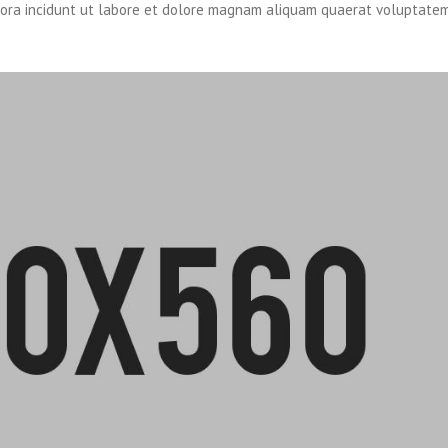
ora incidunt ut labore et dolore magnam aliquam quaerat voluptatem