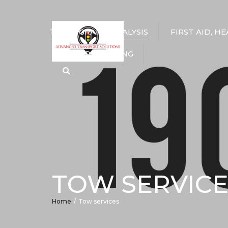
TACHOGRAPH ANALYSIS
FIRST AID, H
DRIVER TRAINING
Search
TOW SERVICE
Home
Tow services