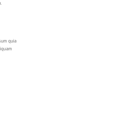
.
sum quia
liquam